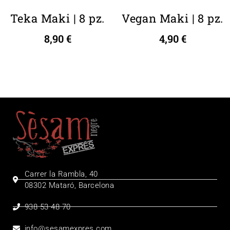
Teka Maki | 8 pz.
Vegan Maki | 8 pz.
8,90
€
4,90
€
Carrer la Rambla, 40
08302 Mataró, Barcelona
938 53 48 70
info@sesamexpres.com