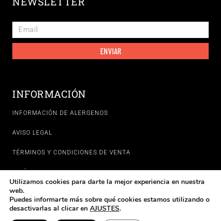
NEWSLETTER
ENVIAR
INFORMACIÓN
INFORMACIÓN DE ALERGENOS
AVISO LEGAL
TÉRMINOS Y CONDICIONES DE VENTA
POLÍTICAS DE PRIVACIDAD
Utilizamos cookies para darte la mejor experiencia en nuestra
web.
POLÍTICA DE COOKIES
Puedes informarte más sobre qué cookies estamos utilizando o
¡Tienda on-line cerrada! Volveremos a tomar pedidos en
desactivarlas al clicar en
AJUSTES
.
30
22
57
Horas
Minutos
Segundos
.