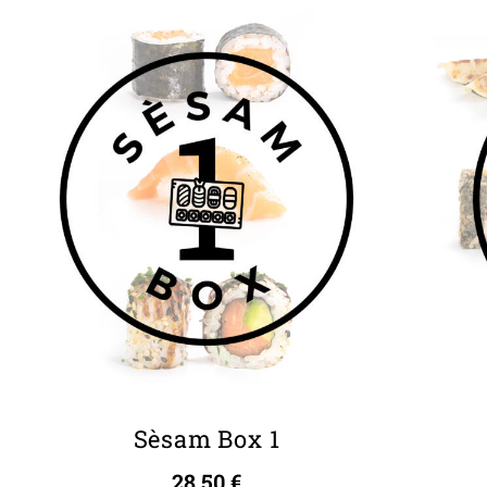
Sèsam Box 1
28,50
€