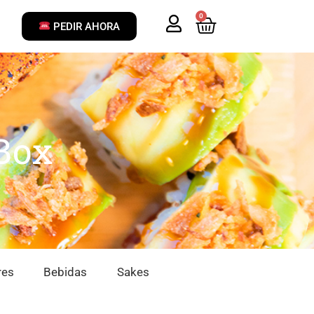
0
PEDIR AHORA
Box
res
Bebidas
Sakes