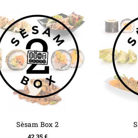
Sèsam Box 2
S
42,35
€