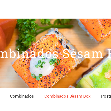
mbinados Sèsam 
Combinados
Combinados Sèsam Box
Post