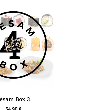
èsam Box 3
54,90
€