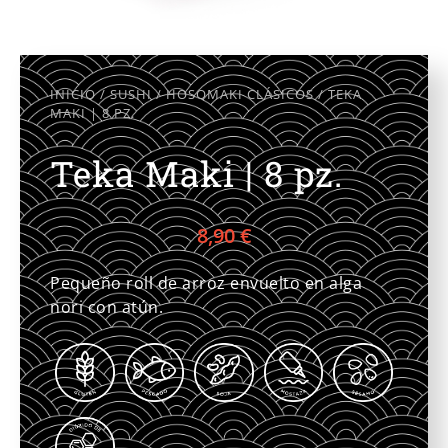
INICIO
/
SUSHI
/
HOSOMAKI CLÁSICOS
/ TEKA
MAKI | 8 PZ.
Teka Maki | 8 pz.
8,90
€
Pequeño roll de arroz envuelto en alga
nori con atún.