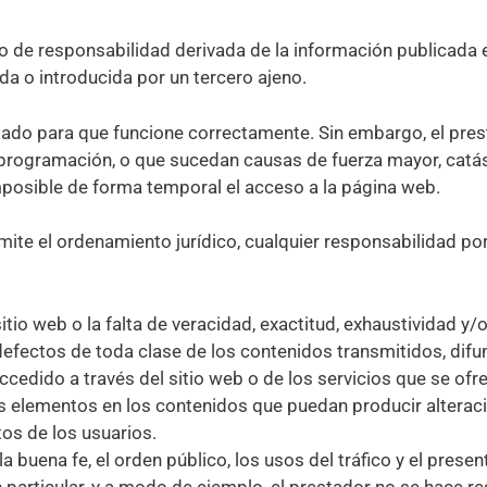
po de responsabilidad derivada de la información publicada
a o introducida por un tercero ajeno.
bado para que funcione correctamente. Sin embargo, el pres
programación, o que sucedan causas de fuerza mayor, catást
mposible de forma temporal el acceso a la página web.
mite el ordenamiento jurídico, cualquier responsabilidad por
itio web o la falta de veracidad, exactitud, exhaustividad y/
 defectos de toda clase de los contenidos transmitidos, di
ccedido a través del sitio web o de los servicios que se ofr
os elementos en los contenidos que puedan producir alterac
os de los usuarios.
la buena fe, el orden público, los usos del tráfico y el pres
n particular, y a modo de ejemplo, el prestador no se hace 