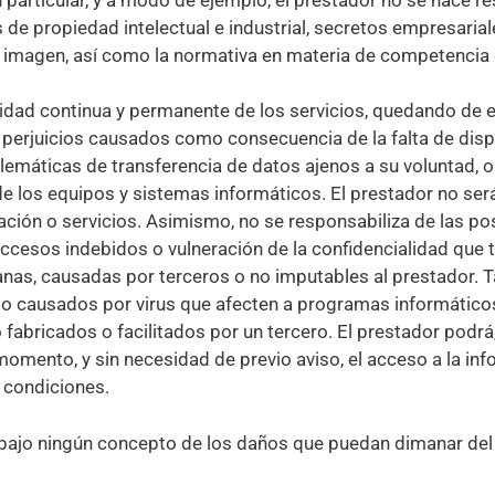
de propiedad intelectual e industrial, secretos empresariale
ia imagen, así como la normativa en materia de competencia de
ilidad continua y permanente de los servicios, quedando de
perjuicios causados como consecuencia de la falta de dispo
elemáticas de transferencia de datos ajenos a su voluntad, 
 los equipos y sistemas informáticos. El prestador no será
mación o servicios. Asimismo, no se responsabiliza de las p
accesos indebidos o vulneración de la confidencialidad que
as, causadas por terceros o no imputables al prestador.
 o causados por virus que afecten a programas informátic
fabricados o facilitados por un tercero. El prestador podrá, 
omento, y sin necesidad de previo aviso, el acceso a la inf
 condiciones.
bajo ningún concepto de los daños que puedan dimanar del u