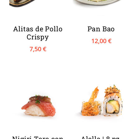
Alitas de Pollo
Pan Bao
Crispy
12,00
€
7,50
€
Nigiri Toro con
Alella | 8 pz.