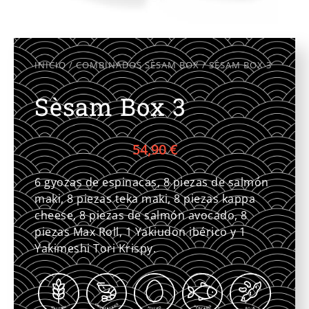
INICIO
/
COMBINADOS SÈSAM BOX
/ SÈSAM BOX 3
Sèsam Box 3
54,90
€
6 gyozas de espinacas, 8 piezas de salmón
maki, 8 piezas teka maki, 8 piezas kappa
cheese, 8 piezas de salmón avocado, 8
piezas Max Roll, 1 Yakiudon ibérico y 1
Yakimeshi Tori Krispy.