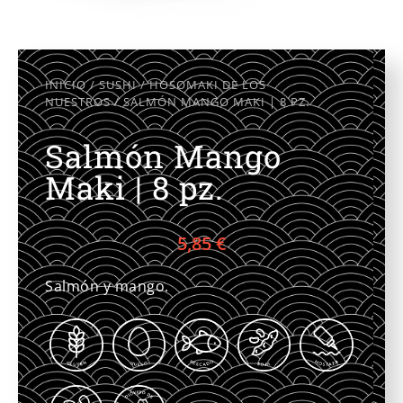
INICIO
/
SUSHI
/
HOSOMAKI DE LOS
NUESTROS
/ SALMÓN MANGO MAKI | 8 PZ.
Salmón Mango
Maki | 8 pz.
5,85
€
Salmón y mango.