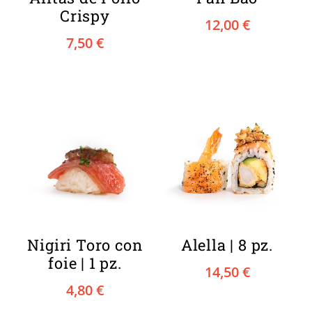
Crispy
12,00
€
7,50
€
Nigiri Toro con
Alella | 8 pz.
foie | 1 pz.
14,50
€
4,80
€