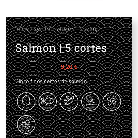
INICIO
/
SASHIMI
/ SALMÓN | 5 CORTES
Salmón | 5 cortes
9,20
€
Cinco finos cortes de salmón.