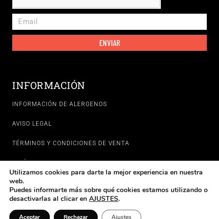
ENVIAR
INFORMACIÓN
INFORMACIÓN DE ALERGENOS
AVISO LEGAL
TÉRMINOS Y CONDICIONES DE VENTA
POLÍTICAS DE PRIVACIDAD
Utilizamos cookies para darte la mejor experiencia en nuestra
web.
POLÍTICA DE COOKIES
Puedes informarte más sobre qué cookies estamos utilizando o
¡Tienda on-line cerrada! Volveremos a tomar pedidos en
desactivarlas al clicar en
AJUSTES
.
37
6
38
Horas
Minutos
Segundos
.
Aceptar
Rechazar
Ajustes
Cerrar