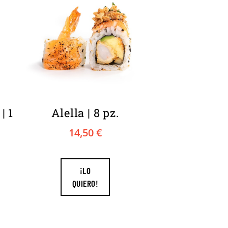
| 1
Alella | 8 pz.
14,50
€
¡LO
QUIERO!