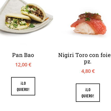
Pan Bao
Nigiri Toro con foie 
pz.
12,00
€
4,80
€
¡LO
QUIERO!
¡LO
QUIERO!