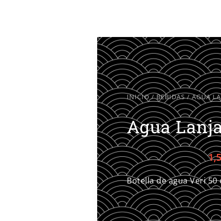
INICIO
/
BEBIDAS
/ AGUA L
Agua Lanj
1,
Botella de agua Veri 50 c