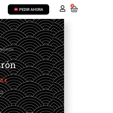
0
PEDIR AHORA
ANJARÓN
arón
50
€
l.